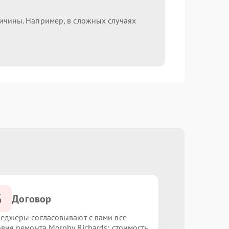
ричины. Например, в сложных случаях
3
Договор
еджеры согласовывают с вами все
овия ремонта Morphy Richards: стоимость,