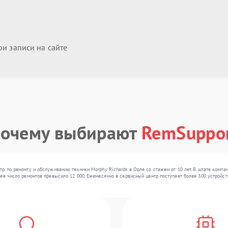
и записи на сайте
очему выбирают
RemSuppo
р по ремонту и обслуживанию техники Morphy Richards в Орле со стажем от 10 лет. В штате комп
ее число ремонтов превысило 12 000. Ежемесячно в сервисный центр поступает более 300 устройств