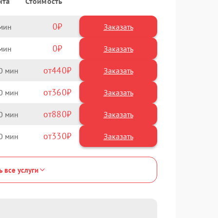
нта
Стоимость
0
Заказать
0
Заказать
440
0
360
0
880
0
330
0
ь все услуги