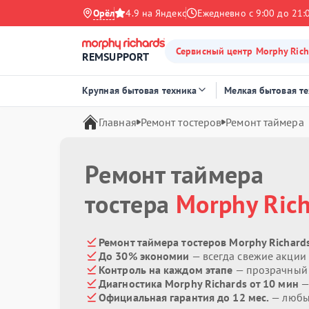
Орёл
4.9 на Яндекс
Ежедневно с 9:00 до 21:
Сервисный центр Morphy Rich
REMSUPPORT
Крупная бытовая техника
Мелкая бытовая т
Главная
Ремонт тостеров
Ремонт таймера
Ремонт таймера
тостера
Morphy Ric
Ремонт таймера тостеров Morphy Richards
До 30% экономии
— всегда свежие акции
Контроль на каждом этапе
— прозрачный
Диагностика Morphy Richards от 10 мин
—
Официальная гарантия до 12 мес.
— любые