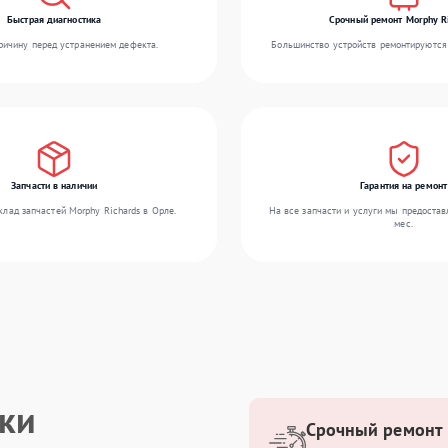
Быстрая диагностика
Срочный ремонт Morphy R
ичину перед устранением дефекта.
Большинство устройств ремонтируются 
Запчасти в наличии
Гарантия на ремонт
лад запчастей Morphy Richards в Орле.
На все запчасти и услуги мы предостав
мес.
ики
Срочный ремонт