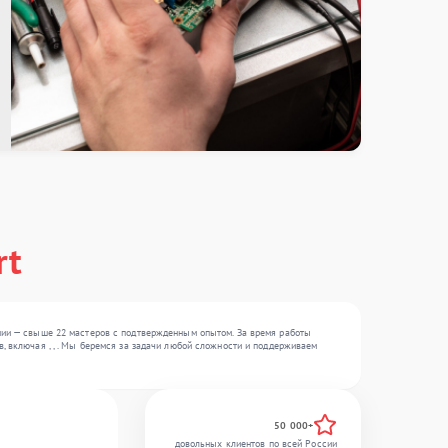
rt
ании — свыше 22 мастеров с подтвержденным опытом. За время работы
, включая , , . Мы беремся за задачи любой сложности и поддерживаем
50 000+
довольных клиентов по всей России