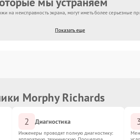
которые мы устраняем
жи на неисправность экрана, могут иметь более серьезные п
Показать еще
ики Morphy Richards
2
Диагностика
Инженеры проводят полную диагностику:
Мен
аппаратную, техническую. Процедура
усл