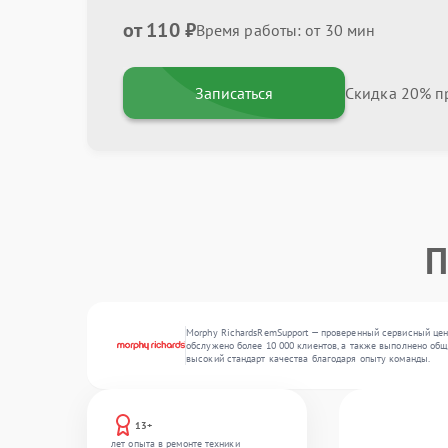
от 110 ₽
Время работы: от 30 мин
Записаться
Скидка 20% пр
П
Morphy RichardsRemSupport — проверенный сервисный цент
обслужено более 10 000 клиентов, а также выполнено общ
высокий стандарт качества благодаря опыту команды.
13+
лет опыта в ремонте техники