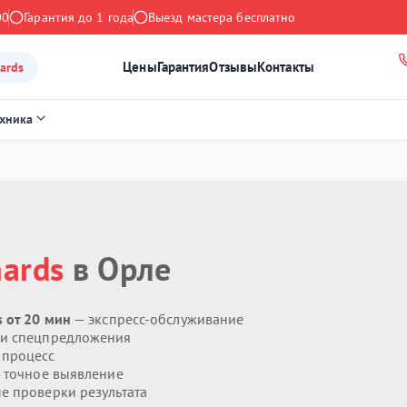
00
Гарантия до 1 года
Выезд мастера бесплатно
Цены
Гарантия
Отзывы
Контакты
ards
ехника
hards
в Орле
 от 20 мин
— экспресс-обслуживание
 и спецпредложения
 процесс
 точное выявление
 проверки результата