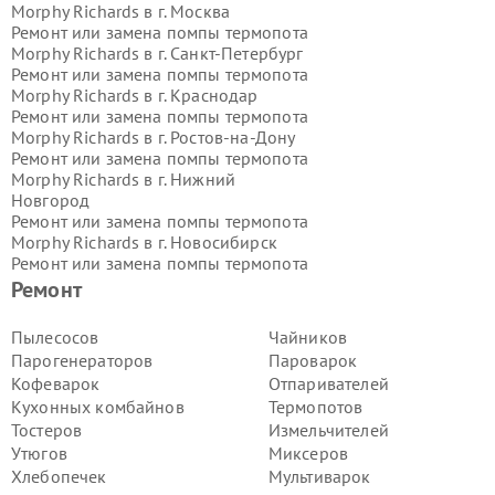
Morphy Richards в г.
Москва
Ремонт или замена помпы термопота
Morphy Richards в г.
Санкт-Петербург
Ремонт или замена помпы термопота
Morphy Richards в г.
Краснодар
Ремонт или замена помпы термопота
Morphy Richards в г.
Ростов-на-Дону
Ремонт или замена помпы термопота
Morphy Richards в г.
Нижний
Новгород
Ремонт или замена помпы термопота
Morphy Richards в г.
Новосибирск
Ремонт или замена помпы термопота
Morphy Richards в г.
Екатеринбург
Ремонт
Ремонт или замена помпы термопота
Morphy Richards в г.
Казань
Пылесосов
Чайников
Ремонт или замена помпы термопота
Парогенераторов
Пароварок
Morphy Richards в г.
Воронеж
Кофеварок
Отпаривателей
Ремонт или замена помпы термопота
Кухонных комбайнов
Термопотов
Morphy Richards в г.
Волгоград
Тостеров
Измельчителей
Ремонт или замена помпы термопота
Morphy Richards в г.
Самара
Утюгов
Миксеров
Ремонт или замена помпы термопота
Хлебопечек
Мультиварок
Morphy Richards в г.
Пермь