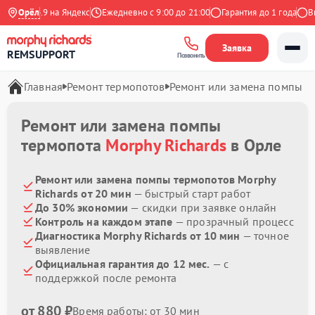
Орёл
4.9 на Яндекс
Ежедневно с 9:00 до 21:00
Гарантия до 1 года
Выез
Заявка
REMSUPPORT
Позвонить
Главная
Ремонт термопотов
Ремонт или замена помпы
Ремонт или замена помпы
термопота
Morphy Richards
в Орле
Ремонт или замена помпы термопотов Morphy
Richards от 20 мин
— быстрый старт работ
До 30% экономии
— скидки при заявке онлайн
Контроль на каждом этапе
— прозрачный процесс
Диагностика Morphy Richards от 10 мин
— точное
выявление
Официальная гарантия до 12 мес.
— с
поддержкой после ремонта
от 880 ₽
Время работы: от 30 мин