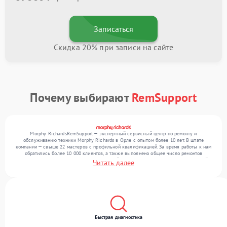
Записаться
Скидка 20% при записи на сайте
Почему выбирают
RemSupport
Morphy RichardsRemSupport — экспертный сервисный центр по ремонту и
обслуживанию техники Morphy Richards в Орле с опытом более 10 лет. В штате
компании — свыше 22 мастеров с профильной квалификацией. За время работы к нам
обратились более 10 000 клиентов, а также выполнено общее число ремонтов
превысило 12 000. Ежемесячно в сервисный центр поступает более 300 обращений,
Читать далее
включая , , . Мы работаем с широким спектром неисправностей и гарантируем
высокое качество обслуживания благодаря использованию современного
оборудования.
Быстрая диагностика