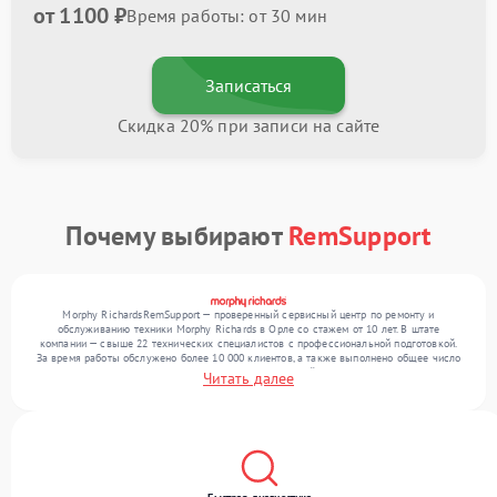
от 1100 ₽
Время работы: от 30 мин
Записаться
Скидка 20% при записи на сайте
Почему выбирают
RemSupport
Morphy RichardsRemSupport — проверенный сервисный центр по ремонту и
обслуживанию техники Morphy Richards в Орле со стажем от 10 лет. В штате
компании — свыше 22 технических специалистов с профессиональной подготовкой.
За время работы обслужено более 10 000 клиентов, а также выполнено общее число
ремонтов превысило 12 000. Ежемесячно в сервисный центр поступает более 300
Читать далее
устройств, включая , , . Мы устраняем поломки любой сложности и поддерживаем
высокий стандарт качества благодаря опыту команды.