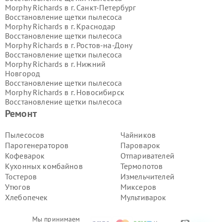
Morphy Richards в г.
Санкт-Петербург
Восстановление щетки пылесоса
Morphy Richards в г.
Краснодар
Восстановление щетки пылесоса
Morphy Richards в г.
Ростов-на-Дону
Восстановление щетки пылесоса
Morphy Richards в г.
Нижний
Новгород
Восстановление щетки пылесоса
Morphy Richards в г.
Новосибирск
Восстановление щетки пылесоса
Morphy Richards в г.
Екатеринбург
Ремонт
Восстановление щетки пылесоса
Morphy Richards в г.
Казань
Пылесосов
Чайников
Восстановление щетки пылесоса
Парогенераторов
Пароварок
Morphy Richards в г.
Воронеж
Кофеварок
Отпаривателей
Восстановление щетки пылесоса
Кухонных комбайнов
Термопотов
Morphy Richards в г.
Волгоград
Тостеров
Измельчителей
Восстановление щетки пылесоса
Morphy Richards в г.
Самара
Утюгов
Миксеров
Восстановление щетки пылесоса
Хлебопечек
Мультиварок
Morphy Richards в г.
Пермь
Восстановление щетки пылесоса
Мы принимаем