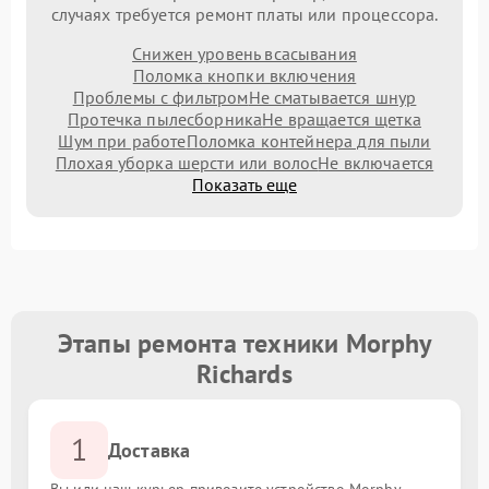
случаях требуется ремонт платы или процессора.
Снижен уровень всасывания
Поломка кнопки включения
Проблемы с фильтром
Не сматывается шнур
Протечка пылесборника
Не вращается щетка
Шум при работе
Поломка контейнера для пыли
Плохая уборка шерсти или волос
Не включается
Показать еще
Этапы ремонта техники Morphy
Richards
1
Доставка
Вы или наш курьер привозите устройство Morphy