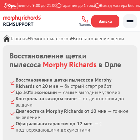
Ежедневно с 9:00 до 21:00
Орёл
Гарантия до 1 года
Выезд мастера бесплат
Заявка
REMSUPPORT
Позвонить
Главная
Ремонт пылесосов
Восстановление щетки
Восстановление щетки
пылесоса
Morphy Richards
в Орле
Восстановление щетки пылесосов Morphy
Richards от 20 мин
— быстрый старт работ
До 30% экономии
— самые выгодные условия
Контроль на каждом этапе
— от диагностики до
выдачи
Диагностика Morphy Richards от 10 мин
— точное
выявление
Официальная гарантия до 12 мес.
— с
подтверждающими документами