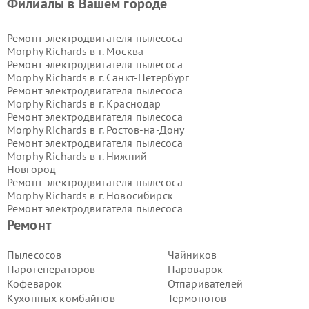
Филиалы в Вашем городе
Ремонт электродвигателя пылесоса
Morphy Richards в г.
Москва
Ремонт электродвигателя пылесоса
Morphy Richards в г.
Санкт-Петербург
Ремонт электродвигателя пылесоса
Morphy Richards в г.
Краснодар
Ремонт электродвигателя пылесоса
Morphy Richards в г.
Ростов-на-Дону
Ремонт электродвигателя пылесоса
Morphy Richards в г.
Нижний
Новгород
Ремонт электродвигателя пылесоса
Morphy Richards в г.
Новосибирск
Ремонт электродвигателя пылесоса
Morphy Richards в г.
Екатеринбург
Ремонт
Ремонт электродвигателя пылесоса
Morphy Richards в г.
Казань
Пылесосов
Чайников
Ремонт электродвигателя пылесоса
Парогенераторов
Пароварок
Morphy Richards в г.
Воронеж
Кофеварок
Отпаривателей
Ремонт электродвигателя пылесоса
Кухонных комбайнов
Термопотов
Morphy Richards в г.
Волгоград