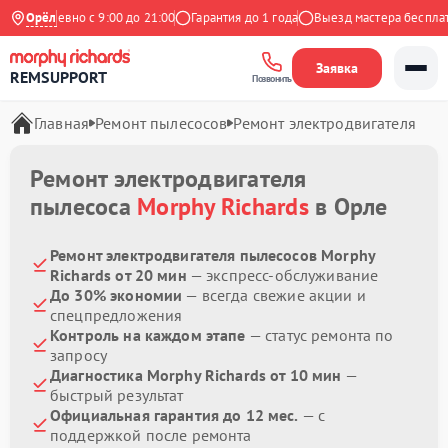
Ежедневно с 9:00 до 21:00
Орёл
Гарантия до 1 года
Выезд мастера бесплатн
Заявка
REMSUPPORT
Позвонить
Главная
Ремонт пылесосов
Ремонт электродвигателя
Ремонт электродвигателя
пылесоса
Morphy Richards
в Орле
Ремонт электродвигателя пылесосов Morphy
Richards от 20 мин
— экспресс-обслуживание
До 30% экономии
— всегда свежие акции и
спецпредложения
Контроль на каждом этапе
— статус ремонта по
запросу
Диагностика Morphy Richards от 10 мин
—
быстрый результат
Официальная гарантия до 12 мес.
— с
поддержкой после ремонта