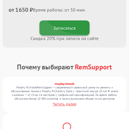
от 1650 ₽
Время работы: от 30 мин
Записаться
Скидка 20% при записи на сайте
Почему выбирают
RemSupport
Morphy RichardsRemSupport — современный сервисный центр по ремонту и
обслуживанию техники Morphy Richards в Орле с практикой свыше 10 лет. В штате
компании — от 10 до 16 мастеров с профильной квалификацией. За время работы
обслужено более 10 000 клиентов, а также выполнено общее число ремонтов
превысило 12 000. Ежемесячно в сервисный центр поступает от 300 устройств,
Читать далее
включая , , . Мы устраняем поломки любой сложности и поддерживаем высокий
стандарт качества благодаря отлаженным процессам ремонта.