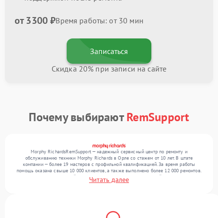
от 3300 ₽
Время работы: от 30 мин
Записаться
Скидка 20% при записи на сайте
Почему выбирают
RemSupport
Morphy RichardsRemSupport — надежный сервисный центр по ремонту и
обслуживанию техники Morphy Richards в Орле со стажем от 10 лет. В штате
компании — более 19 мастеров с профильной квалификацией. За время работы
помощь оказана свыше 10 000 клиентов, а также выполнено более 12 000 ремонтов.
Ежемесячно в сервисный центр поступает более 300 обращений, включая , , . Мы
Читать далее
беремся за задачи любой сложности и поддерживаем высокий стандарт качества
благодаря использованию современного оборудования.