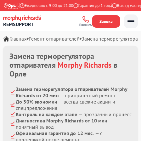
а Яндекс
Орёл
Ежедневно с 9:00 до 21:00
Гарантия до 1 года
Выезд мастера
Заявка
REMSUPPORT
Позвонить
Главная
Ремонт отпаривателей
Замена терморегулятора
Замена терморегулятора
отпаривателя
Morphy Richards
в
Орле
Замена терморегулятора отпаривателей Morphy
Richards от 20 мин
— приоритетный ремонт
До 30% экономии
— всегда свежие акции и
спецпредложения
Контроль на каждом этапе
— прозрачный процесс
Диагностика Morphy Richards от 10 мин
—
понятный вывод
Официальная гарантия до 12 мес.
— с
поддержкой после ремонта