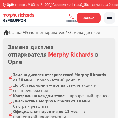
Ежедневно с 9:00 до 21:00
Орёл
Гарантия до 1 года
Выезд мастера бесплат
Заявка
REMSUPPORT
Позвонить
Главная
Ремонт отпаривателей
Замена дисплея
Замена дисплея
отпаривателя
Morphy Richards
в
Орле
Замена дисплея отпаривателей Morphy Richards
от 20 мин
— приоритетный ремонт
До 30% экономии
— всегда свежие акции и
спецпредложения
Контроль на каждом этапе
— прозрачный процесс
Диагностика Morphy Richards от 10 мин
—
быстрый результат
Официальная гарантия до 12 мес.
— с
поддержкой после ремонта