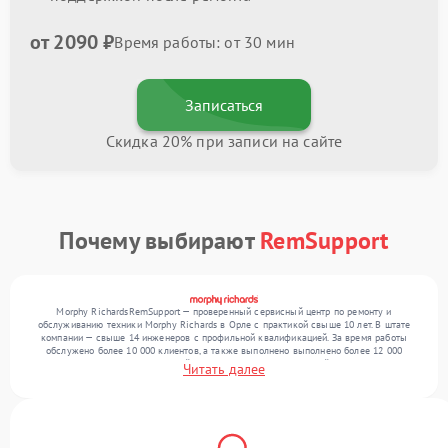
от 2090 ₽
Время работы: от 30 мин
Записаться
Скидка 20% при записи на сайте
Почему выбирают
RemSupport
Morphy RichardsRemSupport — проверенный сервисный центр по ремонту и
обслуживанию техники Morphy Richards в Орле с практикой свыше 10 лет. В штате
компании — свыше 14 инженеров с профильной квалификацией. За время работы
обслужено более 10 000 клиентов, а также выполнено выполнено более 12 000
ремонтов. Ежемесячно в сервисный центр поступает от 300 устройств, включая , , . Мы
Читать далее
устраняем поломки любой сложности и предлагаем стабильный уровень сервиса
благодаря отлаженным процессам ремонта.