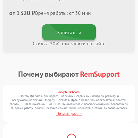
от 1320 ₽
Время работы: от 30 мин
Записаться
Скидка 20% при записи на сайте
Почему выбирают
RemSupport
Morphy RichardsRemSupport — надежный сервисный центр по ремонту и
обслуживанию техники Morphy Richards в Орле с более чем десятилетним опытом
работы. В штате компании — от 10 до 16 инженеров с профессиональной подготовкой.
За время работы помощь оказана свыше 10 000 клиентов, а также выполнено более
12 000 ремонтов. Ежемесячно в сервисный центр поступает более 300 устройств,
Читать далее
включая , , . Мы беремся за задачи любой сложности и предлагаем стабильный
уровень сервиса благодаря квалификации мастеров.