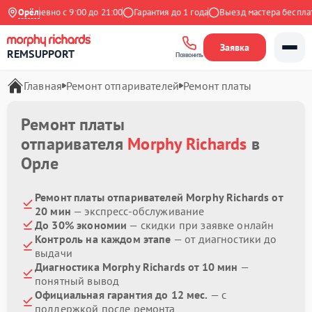
Ежедневно с 9:00 до 21:00
Орёл
Гарантия до 1 года
Выезд мастера бесплатн
Заявка
REMSUPPORT
Позвонить
Главная
Ремонт отпаривателей
Ремонт платы
Ремонт платы
отпаривателя
Morphy Richards
в
Орле
Ремонт платы отпаривателей Morphy Richards от
20 мин
— экспресс-обслуживание
До 30% экономии
— скидки при заявке онлайн
Контроль на каждом этапе
— от диагностики до
выдачи
Диагностика Morphy Richards от 10 мин
—
понятный вывод
Официальная гарантия до 12 мес.
— с
поддержкой после ремонта