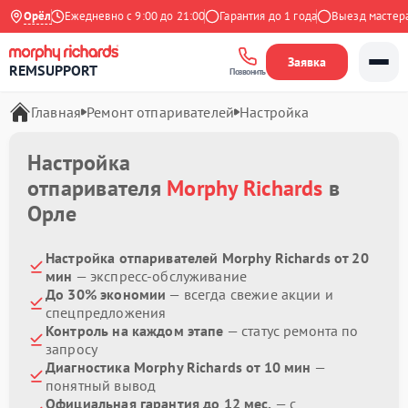
 Яндекс
Орёл
Ежедневно с 9:00 до 21:00
Гарантия до 1 года
Выезд мастера б
Заявка
REMSUPPORT
Позвонить
Главная
Ремонт отпаривателей
Настройка
Настройка
отпаривателя
Morphy Richards
в
Орле
Настройка отпаривателей Morphy Richards от 20
мин
— экспресс-обслуживание
До 30% экономии
— всегда свежие акции и
спецпредложения
Контроль на каждом этапе
— статус ремонта по
запросу
Диагностика Morphy Richards от 10 мин
—
понятный вывод
Официальная гарантия до 12 мес.
— с