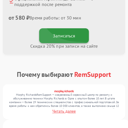
поддержкой после ремонта
от 580 ₽
Время работы: от 30 мин
Записаться
Скидка 20% при записи на сайте
Почему выбирают
RemSupport
Morphy RichardsRemSupport — современный сервисный центр по ремонту и
обслуживанию техники Morphy Richards в Орле с опытом более 10 лет. В штате
компании — более 19 технических специалистов с профессиональной подготовкой. За
время работы к нам обратились более 10 000 клиентов, а также выполнено свыше 12
000 ремонтов. Ежемесячно в сервисный центр поступает более 300 обращений,
Читать далее
включая , , . Мы беремся за задачи любой сложности и гарантируем высокое
качество обслуживания благодаря использованию современного оборудования.