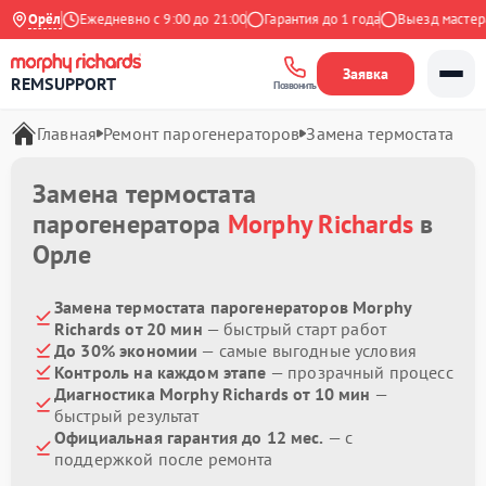
а Яндекс
Орёл
Ежедневно с 9:00 до 21:00
Гарантия до 1 года
Выезд мастера 
Заявка
REMSUPPORT
Позвонить
Главная
Ремонт парогенераторов
Замена термостата
Замена термостата
парогенератора
Morphy Richards
в
Орле
Замена термостата парогенераторов Morphy
Richards от 20 мин
— быстрый старт работ
До 30% экономии
— самые выгодные условия
Контроль на каждом этапе
— прозрачный процесс
Диагностика Morphy Richards от 10 мин
—
быстрый результат
Официальная гарантия до 12 мес.
— с
поддержкой после ремонта