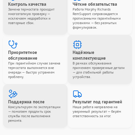
Контроль качества
Чёткие обязательства
Замена термостата проходит
Работа Morphy Richards
многоэтапную проверку —
RemSupport сопровождается
исключаем недоработки и
прописанными гарантийными
повторные сбои.
условиями — без размытых
формулировок.
Приоритетное
Надёжные
обслуживание
комплектующие
При гарантийном случае замена
В рамках обслуживания
термостата выполняется вне
применяем проверенные детали
очереди — быстро устраняем
— для стабильной работы
проблему.
устройства.
Поддержка после
Результат под гарантией
Консультируем по эксплуатации
Наша работа направлена на
— помогаем продлить срок
уверенный результат — берём
службы после выполнения
ответственность за итог.
ремонта.