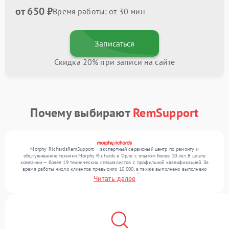
от 650 ₽
Время работы: от 30 мин
Записаться
Скидка 20% при записи на сайте
Почему выбирают
RemSupport
Morphy RichardsRemSupport — экспертный сервисный центр по ремонту и
обслуживанию техники Morphy Richards в Орле с опытом более 10 лет. В штате
компании — более 19 технических специалистов с профильной квалификацией. За
время работы число клиентов превысило 10 000, а также выполнено выполнено
более 12 000 ремонтов. Ежемесячно в сервисный центр поступает более 300
Читать далее
обращений, включая , , . Мы работаем с широким спектром неисправностей и
поддерживаем высокий стандарт качества благодаря опыту команды.