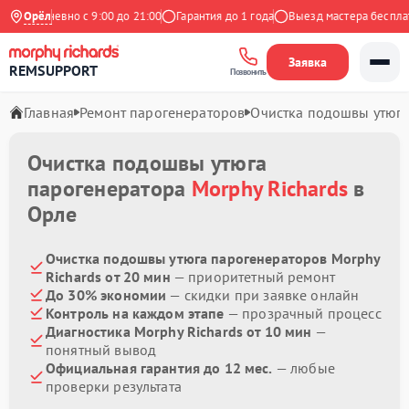
Ежедневно с 9:00 до 21:00
Орёл
Гарантия до 1 года
Выезд мастера бесплатно
Заявка
REMSUPPORT
Позвонить
Главная
Ремонт парогенераторов
Очистка подошвы утюг
Очистка подошвы утюга
парогенератора
Morphy Richards
в
Орле
Очистка подошвы утюга парогенераторов Morphy
Richards от 20 мин
— приоритетный ремонт
До 30% экономии
— скидки при заявке онлайн
Контроль на каждом этапе
— прозрачный процесс
Диагностика Morphy Richards от 10 мин
—
понятный вывод
Официальная гарантия до 12 мес.
— любые
проверки результата