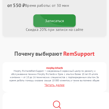
от 550 ₽
Время работы: от 30 мин
Записаться
Скидка 20% при записи на сайте
Почему выбирают
RemSupport
Morphy RichardsRemSupport — современный сервисный центр по ремонту и
обслуживанию техники Morphy Richards в Орле с опытом более 10 лет. В штате
компании — от 10 до 16 технических специалистов с подтвержденным опытом. За
время работы помощь оказана свыше 10 000 клиентов, а также выполнено общее
число ремонтов превысило 12 000. Ежемесячно в сервисный центр поступает свыше
Читать далее
300 единиц техники, включая , , . Мы беремся за задачи любой сложности и
обеспечиваем надежный результат благодаря использованию современного
оборудования.