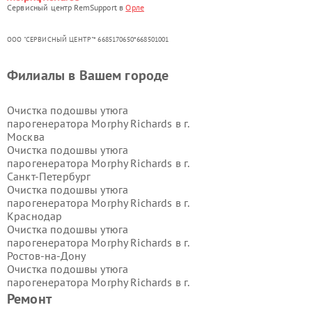
Сервисный центр RemSupport в
Орле
ООО "СЕРВИСНЫЙ ЦЕНТР"* 6685170650*668501001
Филиалы в Вашем городе
Очистка подошвы утюга
парогенератора Morphy Richards в г.
Москва
Очистка подошвы утюга
парогенератора Morphy Richards в г.
Санкт-Петербург
Очистка подошвы утюга
парогенератора Morphy Richards в г.
Краснодар
Очистка подошвы утюга
парогенератора Morphy Richards в г.
Ростов-на-Дону
Очистка подошвы утюга
парогенератора Morphy Richards в г.
Нижний Новгород
Ремонт
Очистка подошвы утюга