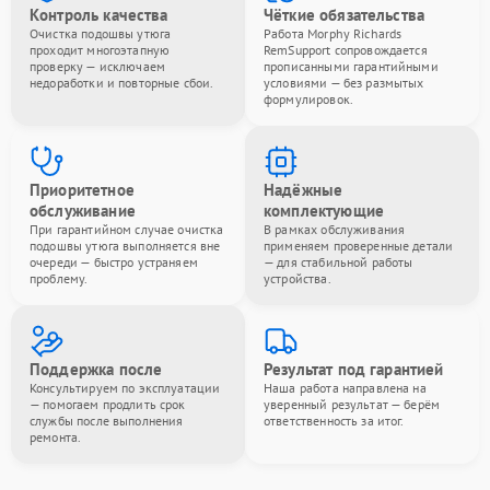
Контроль качества
Чёткие обязательства
Очистка подошвы утюга
Работа Morphy Richards
проходит многоэтапную
RemSupport сопровождается
проверку — исключаем
прописанными гарантийными
недоработки и повторные сбои.
условиями — без размытых
формулировок.
Приоритетное
Надёжные
обслуживание
комплектующие
При гарантийном случае очистка
В рамках обслуживания
подошвы утюга выполняется вне
применяем проверенные детали
очереди — быстро устраняем
— для стабильной работы
проблему.
устройства.
Поддержка после
Результат под гарантией
Консультируем по эксплуатации
Наша работа направлена на
— помогаем продлить срок
уверенный результат — берём
службы после выполнения
ответственность за итог.
ремонта.