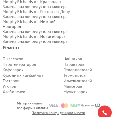
Morphy Richards в г.
Краснодар
Замена смазки редуктора миксера
Morphy Richards в г.
Ростов-на-Дону
Замена смазки редуктора миксера
Morphy Richards в г.
Нижний
Новгород
Замена смазки редуктора миксера
Morphy Richards в г.
Новосибирск
Замена смазки редуктора миксера
Morphy Richards в г.
Екатеринбург
Ремонт
Замена смазки редуктора миксера
Morphy Richards в г.
Казань
Пылесосов
Чайников
Замена смазки редуктора миксера
Парогенераторов
Пароварок
Morphy Richards в г.
Воронеж
Кофеварок
Отпаривателей
Замена смазки редуктора миксера
Кухонных комбайнов
Термопотов
Morphy Richards в г.
Волгоград
Тостеров
Измельчителей
Замена смазки редуктора миксера
Morphy Richards в г.
Самара
Утюгов
Миксеров
Замена смазки редуктора миксера
Хлебопечек
Мультиварок
Morphy Richards в г.
Пермь
Замена смазки редуктора миксера
Мы принимаем
Morphy Richards в г.
Красноярск
все формы оплаты
Замена смазки редуктора миксера
Политика конфиденциальности
Morphy Richards в г.
Ижевск