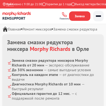
Ежедневно с 9:00 до 21:00
Орёл
Гарантия до 1 года
Выезд мастера бесплатн
Заявка
REMSUPPORT
Позвонить
Главная
Ремонт миксеров
Замена смазки редуктора
Замена смазки редуктора
миксера
Morphy Richards
в Орле
Замена смазки редуктора миксеров Morphy
Richards от 20 мин
— экспресс-обслуживание
До 30% экономии
— самые выгодные условия
Контроль на каждом этапе
— от диагностики до
выдачи
Диагностика Morphy Richards от 10 мин
—
быстрый результат
Официальная гарантия до 12 мес.
— с
поддержкой после ремонта