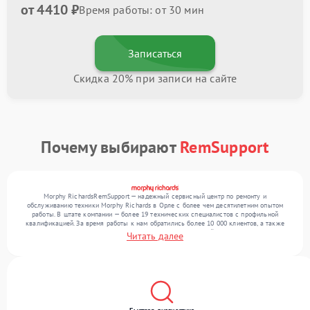
от 4410 ₽
Время работы: от 30 мин
Записаться
Скидка 20% при записи на сайте
Почему выбирают
RemSupport
Morphy RichardsRemSupport — надежный сервисный центр по ремонту и
обслуживанию техники Morphy Richards в Орле с более чем десятилетним опытом
работы. В штате компании — более 19 технических специалистов с профильной
квалификацией. За время работы к нам обратились более 10 000 клиентов, а также
выполнено свыше 12 000 ремонтов. Ежемесячно в сервисный центр поступает от 300
Читать далее
устройств, включая , , . Мы беремся за задачи любой сложности и гарантируем
высокое качество обслуживания благодаря квалификации мастеров.