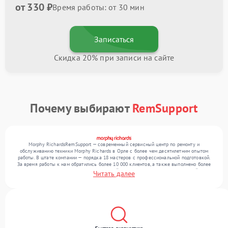
от 330 ₽
Время работы: от 30 мин
Записаться
Скидка 20% при записи на сайте
Почему выбирают
RemSupport
Morphy RichardsRemSupport — современный сервисный центр по ремонту и
обслуживанию техники Morphy Richards в Орле с более чем десятилетним опытом
работы. В штате компании — порядка 18 мастеров с профессиональной подготовкой.
За время работы к нам обратились более 10 000 клиентов, а также выполнено более
12 000 ремонтов. Ежемесячно в сервисный центр поступает более 300 устройств,
Читать далее
включая , , . Мы работаем с широким спектром неисправностей и обеспечиваем
надежный результат благодаря квалификации мастеров.