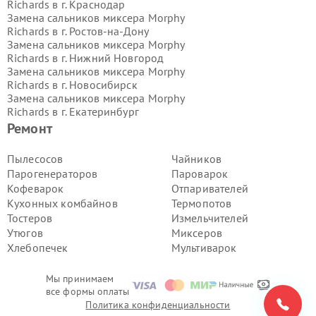
Richards в г.
Краснодар
Замена сальников миксера Morphy
Richards в г.
Ростов-на-Дону
Замена сальников миксера Morphy
Richards в г.
Нижний Новгород
Замена сальников миксера Morphy
Richards в г.
Новосибирск
Замена сальников миксера Morphy
Richards в г.
Екатеринбург
Замена сальников миксера Morphy
Ремонт
Richards в г.
Казань
Замена сальников миксера Morphy
Пылесосов
Чайников
Richards в г.
Воронеж
Парогенераторов
Пароварок
Замена сальников миксера Morphy
Кофеварок
Отпаривателей
Richards в г.
Волгоград
Кухонных комбайнов
Термопотов
Замена сальников миксера Morphy
Тостеров
Измельчителей
Richards в г.
Самара
Замена сальников миксера Morphy
Утюгов
Миксеров
Richards в г.
Пермь
Хлебопечек
Мультиварок
Замена сальников миксера Morphy
Richards в г.
Красноярск
Мы принимаем
Замена сальников миксера Morphy
все формы оплаты
Richards в г.
Ижевск
Политика конфиденциальности
Замена сальников миксера Morphy