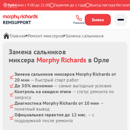
Ежедневно с 9:00 до 21:00
Орёл
Гарантия до 1 года
Выезд мастера бесплатно
Заявка
REMSUPPORT
Позвонить
Главная
Ремонт миксеров
Замена сальников
Замена сальников
миксера
Morphy Richards
в Орле
Замена сальников миксеров Morphy Richards от
20 мин
— быстрый старт работ
До 30% экономии
— самые выгодные условия
Контроль на каждом этапе
— статус ремонта по
запросу
Диагностика Morphy Richards от 10 мин
—
понятный вывод
Официальная гарантия до 12 мес.
— с
поддержкой после ремонта