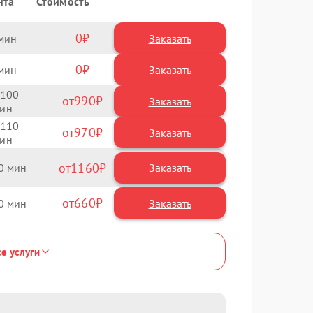
нта
Стоимость
0
Заказать
0
Заказать
100
990
110
970
1160
0
660
0
се услуги