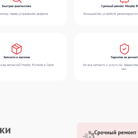
Быстрая диагностика
Срочный ремонт Morphy R
ичину перед устранением дефекта.
Большинство устройств ремонтируются 
Запчасти в наличии
Гарантия на ремонт
лад запчастей Morphy Richards в Орле.
На все запчасти и услуги мы предостав
мес.
ики
Срочный ремонт