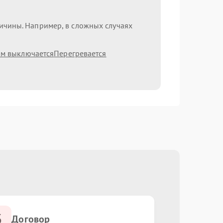
ричины. Например, в сложных случаях
ам выключается
Перегревается
3
Договор