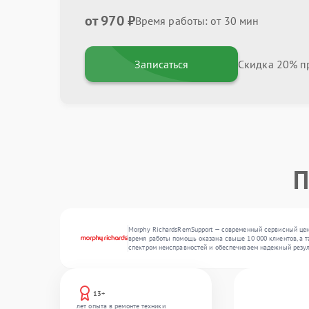
от 970 ₽
Время работы: от 30 мин
Записаться
Скидка 20% пр
П
Morphy RichardsRemSupport — современный сервисный цент
время работы помощь оказана свыше 10 000 клиентов, а т
спектром неисправностей и обеспечиваем надежный резул
13+
лет опыта в ремонте техники