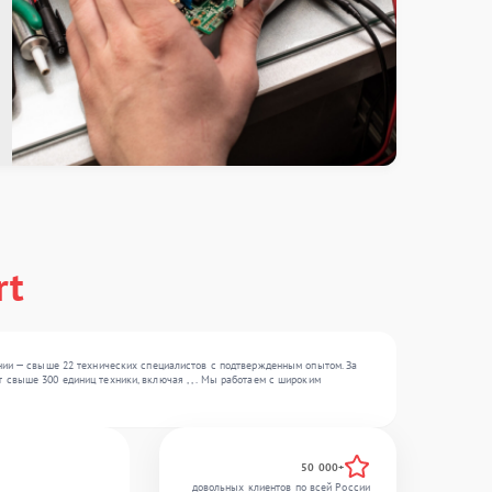
rt
ании — свыше 22 технических специалистов с подтвержденным опытом. За
свыше 300 единиц техники, включая , , . Мы работаем с широким
50 000+
довольных клиентов по всей России