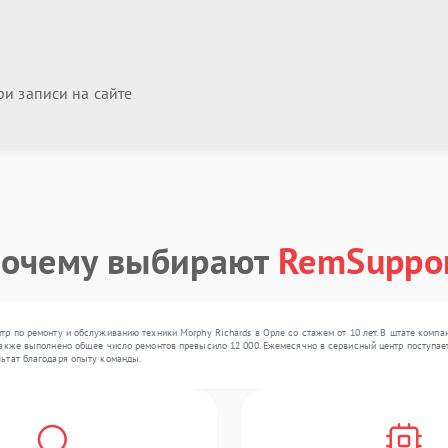
и записи на сайте
очему выбирают
RemSuppo
р по ремонту и обслуживанию техники Morphy Richards в Орле со стажем от 10 лет. В штате комп
акже выполнено общее число ремонтов превысило 12 000. Ежемесячно в сервисный центр поступает 
ьтат благодаря опыту команды.