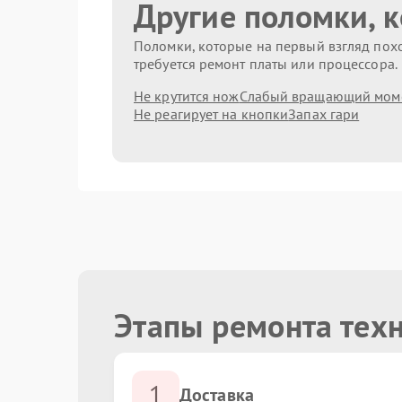
Другие поломки, 
Поломки, которые на первый взгляд похо
требуется ремонт платы или процессора.
Не крутится нож
Слабый вращающий мом
Не реагирует на кнопки
Запах гари
Этапы ремонта техн
1
Доставка