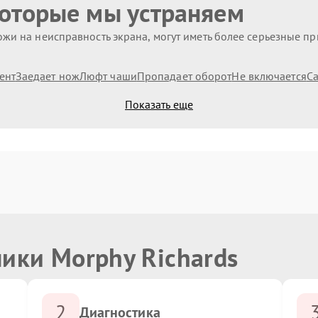
которые мы устраняем
жи на неисправность экрана, могут иметь более серьезные п
ент
Заедает нож
Люфт чаши
Пропадает оборот
Не включается
С
Показать еще
ики Morphy Richards
2
Диагностика