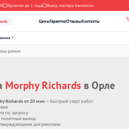
00
Гарантия до 1 года
Выезд мастера бесплатно
Цены
Гарантия
Отзывы
Контакты
ards
ехника
ена ремня
а
Morphy Richards
в Орле
y Richards от 20 мин
— быстрый старт работ
овия
та по запросу
 понятный вывод
дтверждающими документами