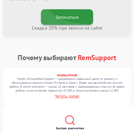
Записаться
Скидка 20% при записи на сайте
Почему выбирают
RemSupport
Morphy RichardsRemSupport — современный сервисный центр по ремонту и
обслуживанию техники Morphy Richards в Орле с более чем десятилетним опытом
работы. В штате компании — свыше 22 мастеров с подтвержденным опытом. За время
работы число клиентов превысило 10 000, а также выполнено свыше 12 000
ремонтов. Ежемесячно в сервисный центр поступает свыше 300 единиц техники,
Читать далее
включая , , . Мы устраняем поломки любой сложности и предлагаем стабильный
уровень сервиса благодаря квалификации мастеров.
Быстрая диагностика