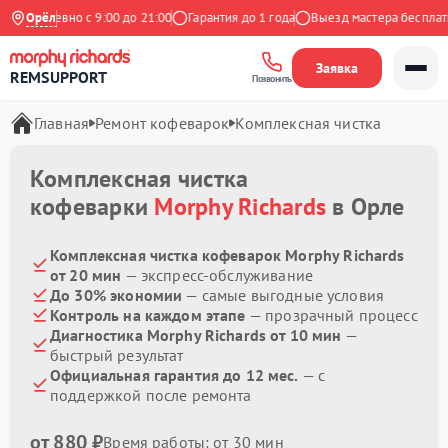
Ежедневно с 9:00 до 21:00
Орёл
Гарантия до 1 года
Выезд мастера бесплатно
Заявка
REMSUPPORT
Позвонить
Главная
Ремонт кофеварок
Комплексная чистка
Комплексная чистка
кофеварки
Morphy Richards
в Орле
Комплексная чистка кофеварок Morphy Richards
от 20 мин
— экспресс-обслуживание
До 30% экономии
— самые выгодные условия
Контроль на каждом этапе
— прозрачный процесс
Диагностика Morphy Richards от 10 мин
—
быстрый результат
Официальная гарантия до 12 мес.
— с
поддержкой после ремонта
от 880 ₽
Время работы: от 30 мин