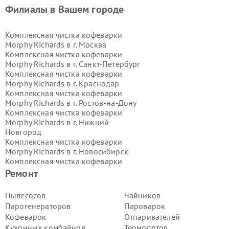
Филиалы в Вашем городе
Комплексная чистка кофеварки
Morphy Richards в г.
Москва
Комплексная чистка кофеварки
Morphy Richards в г.
Санкт-Петербург
Комплексная чистка кофеварки
Morphy Richards в г.
Краснодар
Комплексная чистка кофеварки
Morphy Richards в г.
Ростов-на-Дону
Комплексная чистка кофеварки
Morphy Richards в г.
Нижний
Новгород
Комплексная чистка кофеварки
Morphy Richards в г.
Новосибирск
Комплексная чистка кофеварки
Morphy Richards в г.
Екатеринбург
Ремонт
Комплексная чистка кофеварки
Morphy Richards в г.
Казань
Пылесосов
Чайников
Комплексная чистка кофеварки
Парогенераторов
Пароварок
Morphy Richards в г.
Воронеж
Кофеварок
Отпаривателей
Комплексная чистка кофеварки
Кухонных комбайнов
Термопотов
Morphy Richards в г.
Волгоград