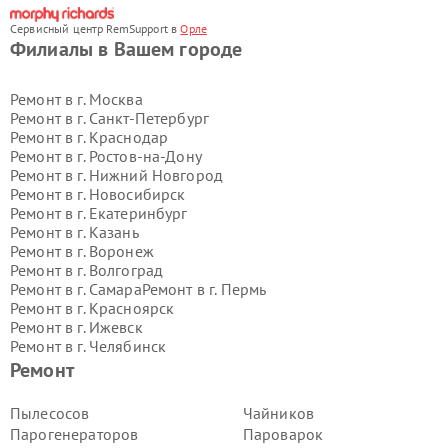
Сервисный центр RemSupport в
Орле
Филиалы в Вашем городе
Ремонт в г.
Москва
Ремонт в г.
Санкт-Петербург
Ремонт в г.
Краснодар
Ремонт в г.
Ростов-на-Дону
Ремонт в г.
Нижний Новгород
Ремонт в г.
Новосибирск
Ремонт в г.
Екатеринбург
Ремонт в г.
Казань
Ремонт в г.
Воронеж
Ремонт в г.
Волгоград
Ремонт в г.
Самара
Ремонт в г.
Пермь
Ремонт в г.
Красноярск
Ремонт в г.
Ижевск
Ремонт в г.
Челябинск
Ремонт в г.
Тюмень
Ремонт в г.
Уфа
Ремонт
Ремонт в г.
Омск
Ремонт в г.
Иркутск
Ремонт в г.
Ярославль
Пылесосов
Чайников
Ремонт в г.
Саратов
Парогенераторов
Пароварок
Ремонт в г.
Барнаул