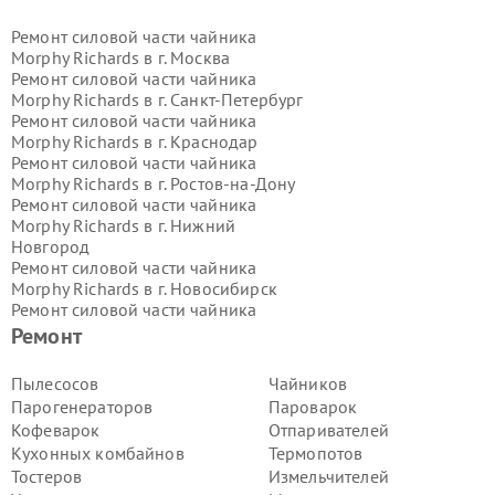
Ремонт силовой части чайника
Morphy Richards в г.
Москва
Ремонт силовой части чайника
Morphy Richards в г.
Санкт-Петербург
Ремонт силовой части чайника
Morphy Richards в г.
Краснодар
Ремонт силовой части чайника
Morphy Richards в г.
Ростов-на-Дону
Ремонт силовой части чайника
Morphy Richards в г.
Нижний
Новгород
Ремонт силовой части чайника
Morphy Richards в г.
Новосибирск
Ремонт силовой части чайника
Morphy Richards в г.
Екатеринбург
Ремонт
Ремонт силовой части чайника
Morphy Richards в г.
Казань
Пылесосов
Чайников
Ремонт силовой части чайника
Парогенераторов
Пароварок
Morphy Richards в г.
Воронеж
Кофеварок
Отпаривателей
Ремонт силовой части чайника
Кухонных комбайнов
Термопотов
Morphy Richards в г.
Волгоград
Тостеров
Измельчителей
Ремонт силовой части чайника