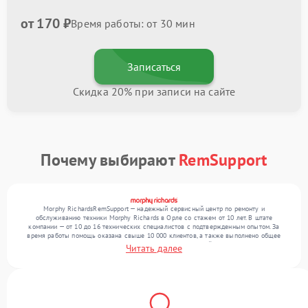
от 170 ₽
Время работы: от 30 мин
Записаться
Скидка 20% при записи на сайте
Почему выбирают
RemSupport
Morphy RichardsRemSupport — надежный сервисный центр по ремонту и
обслуживанию техники Morphy Richards в Орле со стажем от 10 лет. В штате
компании — от 10 до 16 технических специалистов с подтвержденным опытом. За
время работы помощь оказана свыше 10 000 клиентов, а также выполнено общее
число ремонтов превысило 12 000. Ежемесячно в сервисный центр поступает более
Читать далее
300 обращений, включая , , . Мы работаем с широким спектром неисправностей и
обеспечиваем надежный результат благодаря отлаженным процессам ремонта.