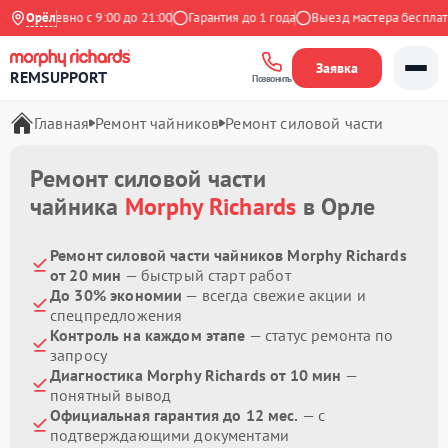
Ежедневно с 9:00 до 21:00
Орёл
Гарантия до 1 года
Выезд мастера бесплатно
Заявка
REMSUPPORT
Позвонить
Главная
Ремонт чайников
Ремонт силовой части
Ремонт силовой части
чайника
Morphy Richards
в Орле
Ремонт силовой части чайников Morphy Richards
от 20 мин
— быстрый старт работ
До 30% экономии
— всегда свежие акции и
спецпредложения
Контроль на каждом этапе
— статус ремонта по
запросу
Диагностика Morphy Richards от 10 мин
—
понятный вывод
Официальная гарантия до 12 мес.
— с
подтверждающими документами