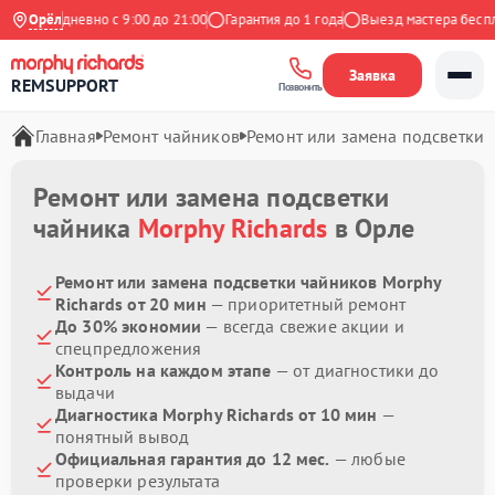
с
Ежедневно с 9:00 до 21:00
Орёл
Гарантия до 1 года
Выезд мастера бесплат
Заявка
REMSUPPORT
Позвонить
Главная
Ремонт чайников
Ремонт или замена подсветки
Ремонт или замена подсветки
чайника
Morphy Richards
в Орле
Ремонт или замена подсветки чайников Morphy
Richards от 20 мин
— приоритетный ремонт
До 30% экономии
— всегда свежие акции и
спецпредложения
Контроль на каждом этапе
— от диагностики до
выдачи
Диагностика Morphy Richards от 10 мин
—
понятный вывод
Официальная гарантия до 12 мес.
— любые
проверки результата