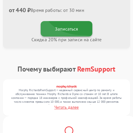
от 440 ₽
Время работы: от 30 мин
Записаться
Скидка 20% при записи на сайте
Почему выбирают
RemSupport
Morphy RichardsRemSupport — надежный сервисный центр по ремонту и
обслуживанию техники Morphy Richards в Орле со стажем от 10 лет. В штате
компании — порядка 18 инженеров с профильной квалификацией. За время работы
число клиентов превысило 10 000, а также выполнено свыше 12 000 ремонтов.
Ежемесячно в сервисный центр поступает от 300 устройств, включая , , . Мы
Читать далее
устраняем поломки любой сложности и гарантируем высокое качество обслуживания
благодаря квалификации мастеров.