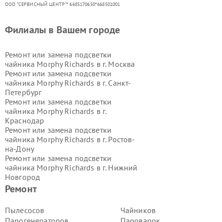
ООО "СЕРВИСНЫЙ ЦЕНТР"* 6685170650*668501001
Филиалы в Вашем городе
Ремонт или замена подсветки
чайника Morphy Richards в г.
Москва
Ремонт или замена подсветки
чайника Morphy Richards в г.
Санкт-
Петербург
Ремонт или замена подсветки
чайника Morphy Richards в г.
Краснодар
Ремонт или замена подсветки
чайника Morphy Richards в г.
Ростов-
на-Дону
Ремонт или замена подсветки
чайника Morphy Richards в г.
Нижний
Новгород
Ремонт или замена подсветки
Ремонт
чайника Morphy Richards в г.
Новосибирск
Пылесосов
Чайников
Ремонт или замена подсветки
Парогенераторов
Пароварок